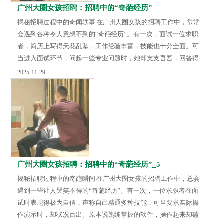
广州大圈女孩招聘：招聘中的“奇葩经历”
揭秘招聘过程中的奇闻轶事 在广州大圈女孩的招聘工作中，常常
会遇到各种令人意想不到的“奇葩经历”。有一次，面试一位求职
者，简历上写得天花乱坠，工作经验丰富，技能也十分全面。可
当进入面试环节，问起一些专业问题时，她却支支吾吾，回答得
驴唇不对马嘴。原来简历是经过过度包装的，实际能力与简历描
2025-11-29
述相差甚远。 还有一位求职者，来面试时打扮得十分夸张，浓妆
艳抹，穿着奇装异服。面试过程中，她注意力也不集中，频繁地
看手机，对面试官的问题表现得很不耐烦。这让招聘人员对她的
职业素养产生了严重怀疑，毕竟在工作场合需要保...
广州大圈女孩招聘：招聘中的“奇葩经历”_5
揭秘招聘过程中的奇葩瞬间 在广州大圈女孩的招聘工作中，总会
遇到一些让人哭笑不得的“奇葩经历”。有一次，一位求职者在面
试时表现得极为自信，声称自己精通多种技能，可当要求实际操
作演示时，却状况百出。原本说熟练掌握的软件，操作起来却磕