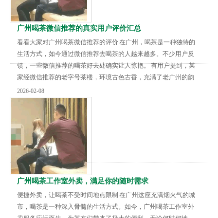
广州喝茶微信推荐的真实用户评价汇总
看看大家对广州喝茶微信推荐的评价 在广州，喝茶是一种独特的
生活方式，如今通过微信推荐去喝茶的人越来越多。不少用户反
馈，一些微信推荐的喝茶好去处确实让人惊艳。 有用户提到，某
家经微信推荐的老字号茶楼，环境古色古香，充满了老广州的韵
味。从木质的桌椅到墙上的字画，都透露着浓厚的历史气息。而
2026-02-08
且这里的茶点种类丰富，味道正宗。虾饺的外皮晶莹剔透，内馅
的虾仁饱满弹牙；叉烧包的面皮松软，馅料香甜多汁。该用户还
表示，服务员的态度也十分亲切，让人感觉宾至如归。 也有用户
分享了一家相对小众的茶馆。这家茶馆位置比较隐...
广州喝茶工作室外卖，满足你的随时需求
便捷外卖，让喝茶不受时间地点限制 在广州这座充满烟火气的城
市，喝茶是一种深入骨髓的生活方式。如今，广州喝茶工作室外