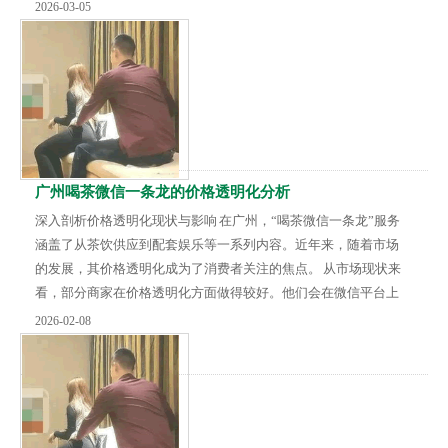
交资料。报名时需提供真实有效的个人信息，包括姓名、联系方
2026-03-05
式等。 初步筛选 主办方会对报名者的资料进行初步审核，根据设
定的标准，如形象、气质、对品茶的了解程度等，筛选出符合基
本要求的人员进入下一阶段。 现场海选 入选者会收到通知参加现
场海选。在现场，参与者要展示自己对茶...
广州喝茶微信一条龙的价格透明化分析
深入剖析价格透明化现状与影响 在广州，“喝茶微信一条龙”服务
涵盖了从茶饮供应到配套娱乐等一系列内容。近年来，随着市场
的发展，其价格透明化成为了消费者关注的焦点。 从市场现状来
看，部分商家在价格透明化方面做得较好。他们会在微信平台上
明确列出各项服务的价格，包括茶品的种类与对应价格、点心的
2026-02-08
价位以及可能涉及的其他消费项目。这种清晰的价格展示，让消
费者在选择服务前就能对消费金额有一个大致的了解，避免了消
费过程中的不确定性和潜在的消费纠纷。 然而，价格不透明的情
况依然存在。一些商家可能会以低价吸引消费者...