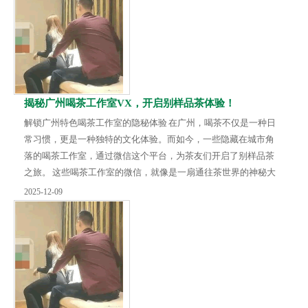
鉴等。比如，之前有个工作室举办了一场老白茶品鉴会，通过微
信报名参加的茶友们齐聚一堂，一边聆听专业茶艺师讲解老白茶
的历史、制作工艺和品鉴要点，一边细细品味不同年...
揭秘广州喝茶工作室VX，开启别样品茶体验！
解锁广州特色喝茶工作室的隐秘体验 在广州，喝茶不仅是一种日
常习惯，更是一种独特的文化体验。而如今，一些隐藏在城市角
落的喝茶工作室，通过微信这个平台，为茶友们开启了别样品茶
之旅。 这些喝茶工作室的微信，就像是一扇通往茶世界的神秘大
门。它们会定期分享各类茶叶知识，从茶叶的产地、采摘季节，
2025-12-09
到不同的制作工艺，让你对茶有更深入的了解。比如有一家工作
室，在微信上介绍了云南普洱茶的制作过程，从鲜叶的萎凋、杀
青，到后期的发酵、压制，让许多原本对普洱茶一知半解的茶
友，瞬间打开了新世界的大门。 除了知识分享，工作...