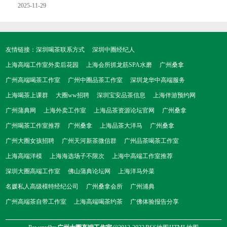
磕绊绊，连基本的功能都使用不顺畅，与面试时的夸夸其谈形成
2025-11-29
了鲜明对比。 还有一位求职者，在面试过程中频繁接听私人电
话，完全不顾及面试的场合和正在进行的流程。每次电话铃声响
起，她都毫不犹豫地接听，还在电话里聊起了生活琐事，让面试
友情链接：
深圳喝茶联系方式
深圳中圈经纪人
官们面面相觑。更奇葩的是，她似乎完全没有意识到...
上海高端工作室外卖后花园
上海会所抓龙筋SPA水磨
广州桑拿
广州高端喝茶工作室
广州中圈品茶工作室
深圳龙华中高端服务
上海喝茶上课群
大圈ww招聘
深圳宝安品茶信息
上海伴游预约网
广州蒲典网
上海外卖工作室
上海品茶资源论坛官网
广州桑拿
广州喝茶工作室推荐
广州桑拿
上海品茶大洋马
广州桑拿
广州大圈女孩招聘
广州天河新茶微信群
广州品茶喝茶工作室
上海高端洋模
上海海选场子不限次
上海中高端工作室推荐
深圳大圈高端工作室
佛山蒲典论坛网
上海洋马外菜
名媛私人高级模特经纪公司
广州桑拿会所
广州浦典
广州高端茶自带工作室
上海高端喝茶约茶
广佛体验报告分享