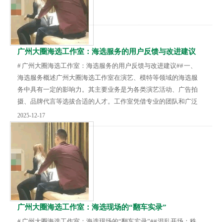
象一下，一边品着芬芳的茶，一边品尝着香甜的糕...
广州大圈海选工作室：海选服务的用户反馈与改进建议
# 广州大圈海选工作室：海选服务的用户反馈与改进建议## 一、
海选服务概述广州大圈海选工作室在演艺、模特等领域的海选服
务中具有一定的影响力。其主要业务是为各类演艺活动、广告拍
摄、品牌代言等选拔合适的人才。工作室凭借专业的团队和广泛
的资源，吸引了众多怀揣梦想的年轻人参与海选。海选流程通常
2025-12-17
包括线上报名、初步筛选、现场面试等环节，旨在为客户挑选出
最符合要求的人选。## 二、用户积极反馈许多用户对广州大圈海
选工作室的服务给予了肯定。一方面，工作室的组织安排较为有
序，从报名到海选的各个环节都有明确的指引，...
广州大圈海选工作室：海选现场的“翻车实录”
# 广州大圈海选工作室：海选现场的“翻车实录”## 混乱开场：秩