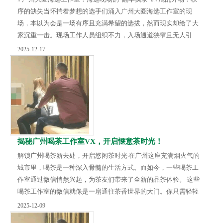
序的缺失当怀揣着梦想的选手们涌入广州大圈海选工作室的现
场，本以为会是一场有序且充满希望的选拔，然而现实却给了大
家沉重一击。现场工作人员组织不力，入场通道狭窄且无人引
导，选手们挤成一团，推搡与抱怨声此起彼伏。签到流程混乱不
2025-12-17
堪，名单与实际到场人员严重不符，许多选手在寒风中等待了许
久，却依然无法完成签到，海选还未正式开始，就已经让选手们
的热情冷却了不少。## 评委百态：专业的质疑评委席上，本应是
专业且严肃的存在，却状况百出。有的评委心不在...
揭秘广州喝茶工作室VX，开启惬意茶时光！
解锁广州喝茶新去处，开启悠闲茶时光 在广州这座充满烟火气的
城市里，喝茶是一种深入骨髓的生活方式。而如今，一些喝茶工
作室通过微信悄然兴起，为茶友们带来了全新的品茶体验。 这些
喝茶工作室的微信就像是一扇通往茶香世界的大门。你只需轻轻
添加，就能进入一个专属的茶友圈子。在那里，你可以随时了解
2025-12-09
工作室举办的各类茶会活动，有传统的茶艺表演、新颖的茶品品