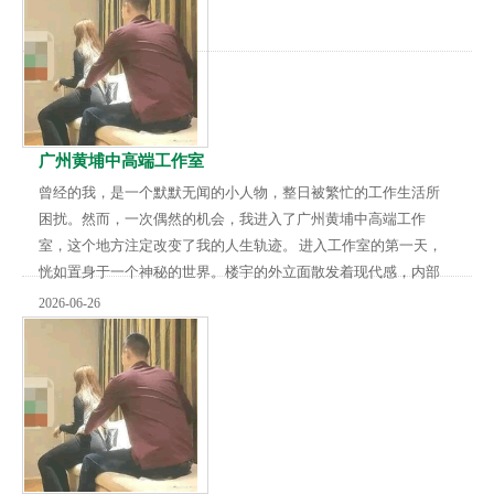
和名人的签名。突然，他听到了一个声音，声音来自工作室深
处。 他跟着声音走进了一个小巷子，巷子很长。走了一段时间
后，他终于来到了工作室的最后一个房间。房间中央摆放...
广州黄埔中高端工作室
曾经的我，是一个默默无闻的小人物，整日被繁忙的工作生活所
困扰。然而，一次偶然的机会，我进入了广州黄埔中高端工作
室，这个地方注定改变了我的人生轨迹。 进入工作室的第一天，
恍如置身于一个神秘的世界。楼宇的外立面散发着现代感，内部
装潢充满着高端奢华的氛围。而在走廊上，我偶然遇见了一位神
2026-06-26
秘而风雅的人，他自称是工作室的创始人。 这个创始人，他拥有
着一双犀利而智慧的眼睛，仿佛能一眼看穿你的内心。他告诉
我，广州黄埔中高端工作室是一个致力于创新与突破的地方，他
希望我们每一个人都能发挥自己的潜力，追求卓越。 时...