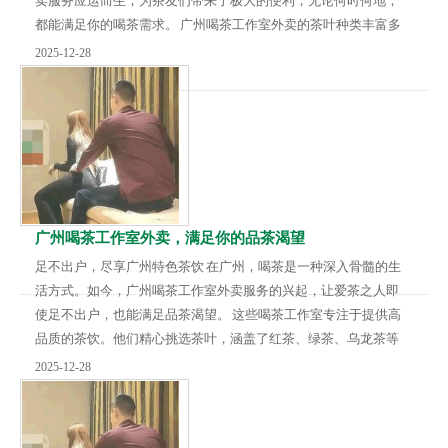
卖服务应运而生，为茶友们带来了极大的便利，无论何时何地，
都能满足你的喝茶需求。 广州喝茶工作室外卖的茶叶种类丰富多
样。从清香四溢的绿茶，到醇厚浓郁的红茶，再到独具韵味的乌
2025-12-28
龙茶和黑茶，应有尽有。比如，喜欢清新口感的朋友可以选择西
湖龙井，其嫩绿的色泽和鲜爽的滋味让人回味无穷；而偏爱浓郁
香气的茶客，则可以挑选正山小种，那独特的松烟香和桂圆汤
味，仿佛能带你穿越到古老的茶园。 除了丰富的茶叶...
广州喝茶工作室外卖，满足你的品茶渴望
足不出户，尽享广州特色茶饮 在广州，喝茶是一种深入骨髓的生
活方式。如今，广州喝茶工作室外卖服务的兴起，让爱茶之人即
使足不出户，也能满足品茶渴望。 这些喝茶工作室专注于提供高
品质的茶饮。他们精心挑选茶叶，涵盖了红茶、绿茶、乌龙茶等
多种品类。比如，对于喜欢醇厚口感的人来说，工作室的普洱茶
2025-12-28
是绝佳选择。其经过岁月沉淀，香气浓郁，韵味悠长。而追求清
新淡雅的茶友，龙井绿茶会带来舌尖上的清爽体验，仿佛置身于
茶园之中。 除了丰富的茶品，工作室还注重搭配精致的茶点。想