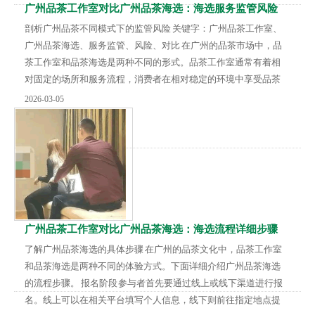
广州品茶工作室对比广州品茶海选：海选服务监管风险
_25
剖析广州品茶不同模式下的监管风险 关键字：广州品茶工作室、
广州品茶海选、服务监管、风险、对比 在广州的品茶市场中，品
茶工作室和品茶海选是两种不同的形式。品茶工作室通常有着相
对固定的场所和服务流程，消费者在相对稳定的环境中享受品茶
服务。而品茶海选则更具开放性，消费者可以从众多的选项中挑
2026-03-05
选心仪的品茶对象。 监管难度差异 品茶工作室由于有固定的经营
场所，监管部门能够较为容易地对其进行日常检查和管理。相比
之下，品茶海选的组织形式较为松散，可能没有固定的地点，人
员流动性大，这就给监管带来了很大的难度。...
广州品茶工作室对比广州品茶海选：海选流程详细步骤
了解广州品茶海选的具体步骤 在广州的品茶文化中，品茶工作室
和品茶海选是两种不同的体验方式。下面详细介绍广州品茶海选
的流程步骤。 报名阶段 参与者首先要通过线上或线下渠道进行报
名。线上可以在相关平台填写个人信息，线下则前往指定地点提